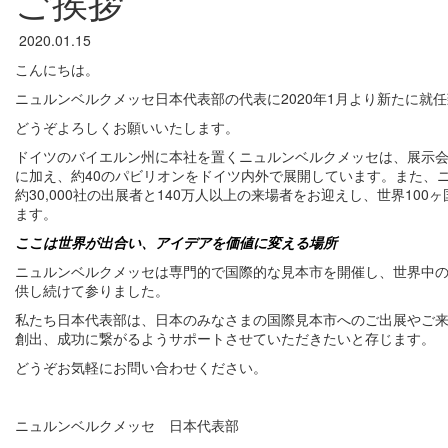
ご挨拶
2020.01.15
こんにちは。
ニュルンベルクメッセ日本代表部の代表に2020年1月より新たに就
どうぞよろしくお願いいたします。
ドイツのバイエルン州に本社を置くニュルンベルクメッセは、展示会主
に加え、約40のパビリオンをドイツ内外で展開しています。また、
約30,000社の出展者と140万人以上の来場者をお迎えし、世界10
ます。
ここは世界が出合い、アイデアを価値に変える場所
ニュルンベルクメッセは専門的で国際的な見本市を開催し、世界中
供し続けて参りました。
私たち日本代表部は、日本のみなさまの国際見本市へのご出展やご
創出、成功に繋がるようサポートさせていただきたいと存じます。
どうぞお気軽にお問い合わせください。
ニュルンベルクメッセ 日本代表部