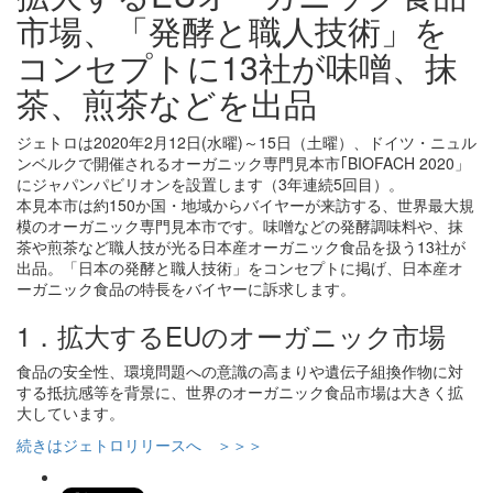
市場、「発酵と職人技術」を
コンセプトに13社が味噌、抹
茶、煎茶などを出品
ジェトロは2020年2月12日(水曜)～15日（土曜）、ドイツ・ニュル
ンベルクで開催されるオーガニック専門見本市｢BIOFACH 2020」
にジャパンパビリオンを設置します（3年連続5回目）。
本見本市は約150か国・地域からバイヤーが来訪する、世界最大規
模のオーガニック専門見本市です。味噌などの発酵調味料や、抹
茶や煎茶など職人技が光る日本産オーガニック食品を扱う13社が
出品。「日本の発酵と職人技術」をコンセプトに掲げ、日本産オ
ーガニック食品の特長をバイヤーに訴求します。
1．拡大するEUのオーガニック市場
食品の安全性、環境問題への意識の高まりや遺伝子組換作物に対
する抵抗感等を背景に、世界のオーガニック食品市場は大きく拡
大しています。
続きはジェトロリリースへ ＞＞＞