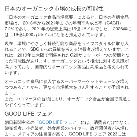
日本のオーガニック市場の成長の可能性
「日本のオーガニック食品市場概要」によると、日本の有機食品
市場は、 2016年から2021年までの年間平均成長率（CAGR）
7.2%であり、2021年の総売上高は16億USドルでした。 2026年に
は、19億4,000万USドルになると推定されています。
現在、環境にやさしく持続可能な商品をライフスタイルに取り入
れることで、SDGｓへの貢献を考える消費者が増えています。こ
れは、2019年に大阪で開催されたG20サミットが一つの契機とな
った可能性があります。オーガニックという概念に対する意識が
高まっており、国際的なオーガニック製品は高級品と考えられて
います。
オーガニック食品に参入するスーパーマーケットチェーンが増え
つつあることから、更なる市場拡大をけん引することが予想され
ます。
また、eコマースの台頭により、オーガニック食品が全国で流通し
やすくなっています。
GOOD LIFE フェア
朝日新聞主催の「
GOOD LIFE フェア
」には、消費者だけでなく、
卸売業者、小売業者、外食産業のバイヤー、政府関係者が来場し
ます。メディアの注目度が高く、GOOD LIFE フェア 2023には