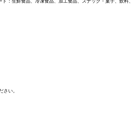
ード：生鮮食品、冷凍食品、加工食品、スナック・菓子、飲料
ください。