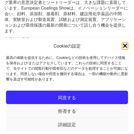
グ業界の意思決定者とソートリーダーは、大きな課題に直面して
います。European Coatings Showは、イノベーションリーダーに
会い、顔料、添加剤、接着剤、原材料、建設用化学薬品の中間
体、実験室および製造装置、試験および測定装置、アプリケーシ
ョンおよび環境保護の最新の開発について話し合う機会を提供し
ます。
出展対象品目
Cookieの設定
塗装･塗料関連：塗装原材料,接着剤原料,建築化学品用中間材料,加
工･生産技術,計測･試験機器,関連サービス｡
最高の体験を提供するために、Cookieなどの技術を使用してデバイス情報
2019年実績
を保存および/またはアクセスしています。これらの技術に同意すること
で、当サイトでの閲覧行動や固有IDなどのデータを処理することが可能にな
来場者数 : 30472人
ります。同意しない場合や同意を撤回する場合は、一部の機能や動作に悪影
出展社数 : 1156社
響を及ぼす可能性があります。
2019年レビューはこちら
同意する
詳しくはこちら
拒否する
来場チケット購入
詳細設定
©
2019 Nürnberg Messe Japan. All rights reserved.