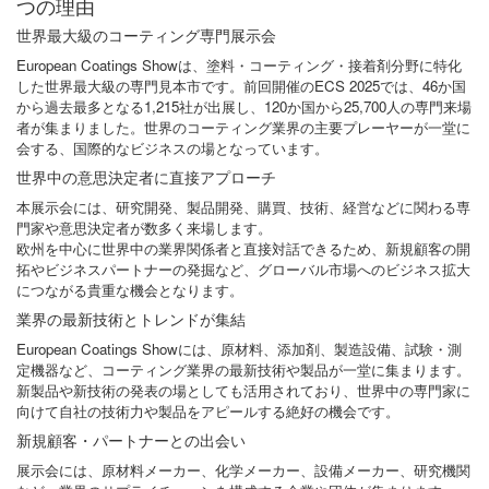
つの理由
世界最大級のコーティング専門展示会
European Coatings Showは、塗料・コーティング・接着剤分野に特化
した世界最大級の専門見本市です。前回開催のECS 2025では、46か国
から過去最多となる1,215社が出展し、120か国から25,700人の専門来場
者が集まりました。世界のコーティング業界の主要プレーヤーが一堂に
会する、国際的なビジネスの場となっています。
世界中の意思決定者に直接アプローチ
本展示会には、研究開発、製品開発、購買、技術、経営などに関わる専
門家や意思決定者が数多く来場します。
欧州を中心に世界中の業界関係者と直接対話できるため、新規顧客の開
拓やビジネスパートナーの発掘など、グローバル市場へのビジネス拡大
につながる貴重な機会となります。
業界の最新技術とトレンドが集結
European Coatings Showには、原材料、添加剤、製造設備、試験・測
定機器など、コーティング業界の最新技術や製品が一堂に集まります。
新製品や新技術の発表の場としても活用されており、世界中の専門家に
向けて自社の技術力や製品をアピールする絶好の機会です。
新規顧客・パートナーとの出会い
展示会には、原材料メーカー、化学メーカー、設備メーカー、研究機関