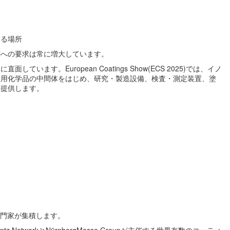
まる場所
剤への要求は常に増大しています。
す。European Coatings Show(ECS 2025)では、イノ
設用化学品の中間体をはじめ、研究・製造設備、検査・測定装置、塗
を提供します。
界の専門家が集積します。
incentz NetworkとNürnbergMesse Groupが主催する世界有数のコーティ